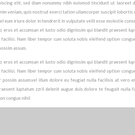
iscing elit, sed diam nonummy nibh euismod tincidunt ut laoreet 
im veniam, quis nostrud exerci tation ullamcorper suscipit lobortis n
 eum iriure dolor in hendrerit in vulputate velit esse molestie cons
vero eros et accumsan et iusto odio dignissim qui blandit praesent lu
a facilisi. Nam liber tempor cum soluta nobis eleifend option congue
possim assum.
vero eros et accumsan et iusto odio dignissim qui blandit praesent lu
a facilisi. Nam liber tempor cum soluta nobis eleifend option congue
possim assum.vel illum dolore eu feugiat nulla facilisis at vero e
aesent luptatum zzril delenit augue duis dolore te feugait nulla fac
ion congue nihil