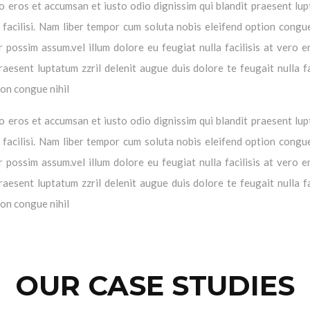
vero eros et accumsan et iusto odio dignissim qui blandit praesent lu
a facilisi. Nam liber tempor cum soluta nobis eleifend option congue
possim assum.vel illum dolore eu feugiat nulla facilisis at vero e
aesent luptatum zzril delenit augue duis dolore te feugait nulla fac
ion congue nihil
vero eros et accumsan et iusto odio dignissim qui blandit praesent lu
a facilisi. Nam liber tempor cum soluta nobis eleifend option congue
possim assum.vel illum dolore eu feugiat nulla facilisis at vero e
aesent luptatum zzril delenit augue duis dolore te feugait nulla fac
ion congue nihil
OUR CASE STUDIES