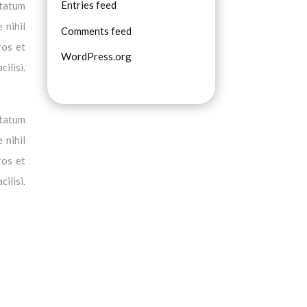
Entries feed
ptatum
 nihil
Comments feed
ros et
WordPress.org
ilisi.
ptatum
 nihil
ros et
ilisi.