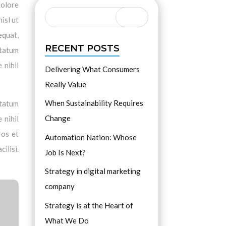
dolore
isl ut
equat,
RECENT POSTS
ptatum
 nihil
Delivering What Consumers
Really Value
When Sustainability Requires
ptatum
Change
 nihil
ros et
Automation Nation: Whose
ilisi.
Job Is Next?
Strategy in digital marketing
company
Strategy is at the Heart of
What We Do